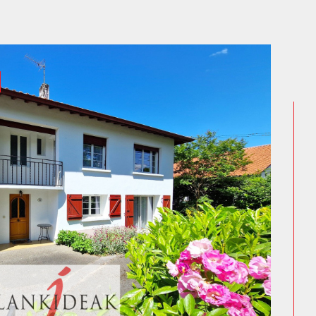
ien en gestion locative
? Nous sommes
En effet, nos prestations ne se limitent pas
 vente de bien. En tant que gestionnaire de
compagnons pour :
tions.
agences immobilières
sque
 20 si vous désirez plus de renseignements
res au Pays-Basque.
bilière à Ustaritz
ans notre
agence immobilière à Ustaritz
nement sur mesure. Notre adresse est au