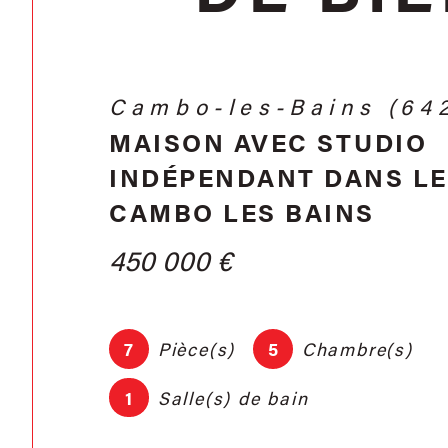
Boucau (64340)
APPARTEMENT T3 POU
INVESTISSEUR
165 000 €
3
Pièce(s)
2
Chambre(s)
1
Salle(s) de bain