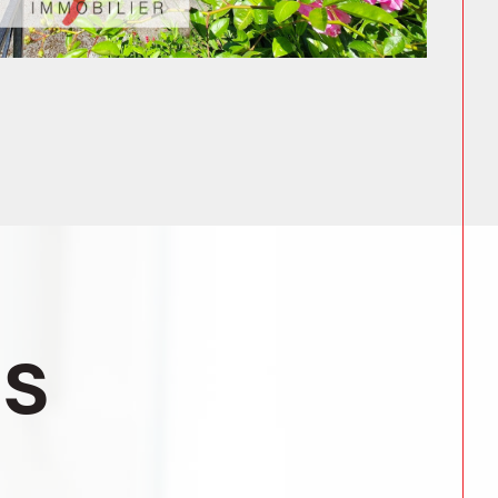
TZ.
obilière à Cambo-les-
ons les portes de notre
agence immobilière
LLÉE EDMOND ROSTAND CAMBO LES
res immobilières.
obilière à Hasparren
bilière à Cambo-les-Bains
ou l'
agence
vous attendons au 18 RUE JATS
z notre
agence immobilière à Hasparren
.
ES