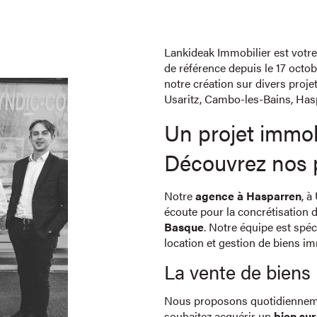
Lankideak Immobilier est votr
de référence depuis le 17 oct
notre création sur divers proje
Usaritz, Cambo-les-Bains, Hasp
Un projet immob
Découvrez nos p
Notre
agence à Hasparren
, à
écoute pour la concrétisation d
Basque
. Notre équipe est spéc
location et gestion de biens im
La vente de biens
Nous proposons quotidiennem
souhaitez acquérir un
bien su