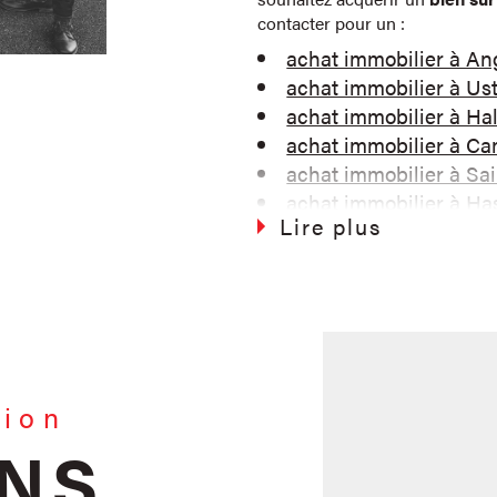
contacter pour un :
achat immobilier à An
achat immobilier à Ust
achat immobilier à Ha
achat immobilier à Ca
achat immobilier à Sai
achat immobilier à Ha
Lire plus
achat immobilier à L
achat immobilier à C
achat immobilier à Ay
achat immobilier à Sa
La location de biens immobilie
Vous souhaitez trouver un bie
tion
quotidiennement de nombreuse
individuelles et d'appartements
ENS
La gestion locativ