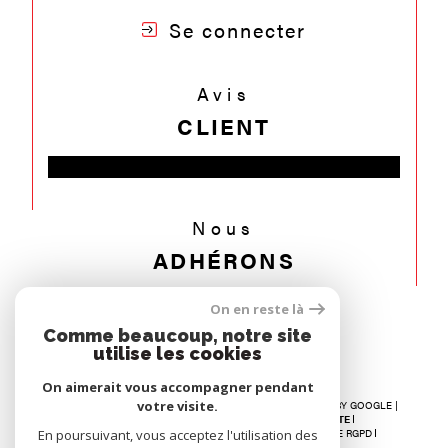
Se connecter
Avis
CLIENT
Nous
ADHÉRONS
On en reste là
Comme beaucoup, notre site
utilise les cookies
On aimerait vous accompagner pendant
votre visite.
© 2026 | TOUS DROITS RÉSERVÉS | TRADUCTION POWERED BY GOOGLE |
NOS HONORAIRES
RECRUTEMENT
PLAN DU SITE
MENTIONS LÉGALES
ADMIN
NOS LIENS
POLITIQUE RGPD
En poursuivant, vous acceptez l'utilisation des
COOKIES