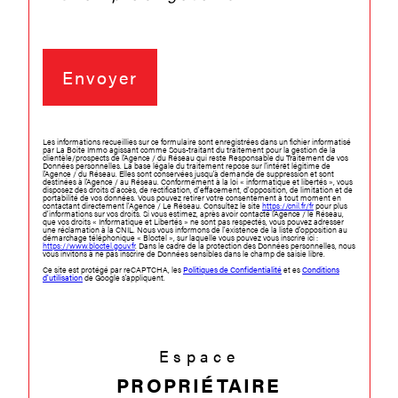
Envoyer
Les informations recueillies sur ce formulaire sont enregistrées dans un fichier informatisé
par La Boite Immo agissant comme Sous-traitant du traitement pour la gestion de la
clientèle/prospects de l'Agence / du Réseau qui reste Responsable du Traitement de vos
Données personnelles. La base légale du traitement repose sur l'intérêt légitime de
l'Agence / du Réseau. Elles sont conservées jusqu'à demande de suppression et sont
destinées à l'Agence / au Réseau. Conformément à la loi « informatique et libertés », vous
disposez des droits d’accès, de rectification, d’effacement, d’opposition, de limitation et de
portabilité de vos données. Vous pouvez retirer votre consentement à tout moment en
contactant directement l’Agence / Le Réseau. Consultez le site
https://cnil.fr/fr
pour plus
d’informations sur vos droits. Si vous estimez, après avoir contacté l'Agence / le Réseau,
que vos droits « Informatique et Libertés » ne sont pas respectés, vous pouvez adresser
une réclamation à la CNIL. Nous vous informons de l’existence de la liste d'opposition au
démarchage téléphonique « Bloctel », sur laquelle vous pouvez vous inscrire ici :
https://www.bloctel.gouv.fr
. Dans le cadre de la protection des Données personnelles, nous
vous invitons à ne pas inscrire de Données sensibles dans le champ de saisie libre.
Ce site est protégé par reCAPTCHA, les
Politiques de Confidentialité
et es
Conditions
d'utilisation
de Google s'appliquent.
Espace
PROPRIÉTAIRE