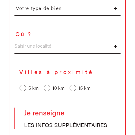
Type
d'offre
Votre type de bien
Où ?
Localisation
Villes à proximité
5 km
10 km
15 km
Je renseigne
LES INFOS SUPPLÉMENTAIRES