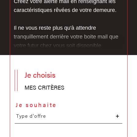
Créez votre alerte mail en renseignant les
caractéristiques rêvées de votre demeure.
Il ne vous reste plus qu'à attendre
tranquillement derrière votre boite mail que
votre futur chez vous soit disponible.
Je choisis
MES CRITÈRES
Je souhaite
Type
d'offre
Type d'offre