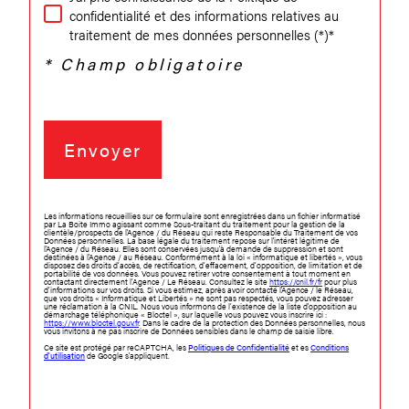
confidentialité et des informations relatives au
traitement de mes données personnelles (*)*
* Champ obligatoire
Envoyer
Les informations recueillies sur ce formulaire sont enregistrées dans un fichier informatisé
par La Boite Immo agissant comme Sous-traitant du traitement pour la gestion de la
clientèle/prospects de l'Agence / du Réseau qui reste Responsable du Traitement de vos
Données personnelles. La base légale du traitement repose sur l'intérêt légitime de
l'Agence / du Réseau. Elles sont conservées jusqu'à demande de suppression et sont
destinées à l'Agence / au Réseau. Conformément à la loi « informatique et libertés », vous
disposez des droits d’accès, de rectification, d’effacement, d’opposition, de limitation et de
portabilité de vos données. Vous pouvez retirer votre consentement à tout moment en
contactant directement l’Agence / Le Réseau. Consultez le site
https://cnil.fr/fr
pour plus
d’informations sur vos droits. Si vous estimez, après avoir contacté l'Agence / le Réseau,
que vos droits « Informatique et Libertés » ne sont pas respectés, vous pouvez adresser
une réclamation à la CNIL. Nous vous informons de l’existence de la liste d'opposition au
démarchage téléphonique « Bloctel », sur laquelle vous pouvez vous inscrire ici :
https://www.bloctel.gouv.fr
. Dans le cadre de la protection des Données personnelles, nous
vous invitons à ne pas inscrire de Données sensibles dans le champ de saisie libre.
Ce site est protégé par reCAPTCHA, les
Politiques de Confidentialité
et es
Conditions
d'utilisation
de Google s'appliquent.