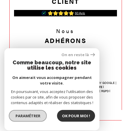
CLIENT
Nous
ADHÉRONS
On en reste là
Comme beaucoup, notre site
utilise les cookies
On aimerait vous accompagner pendant
votre visite.
© 2026 | TOUS DROITS RÉSERVÉS | TRADUCTION POWERED BY GOOGLE |
NOS HONORAIRES
RECRUTEMENT
PLAN DU SITE
En poursuivant, vous acceptez l'utilisation des
MENTIONS LÉGALES
ADMIN
NOS LIENS
POLITIQUE RGPD
COOKIES
cookies par ce site, afin de vous proposer des
contenus adaptés et réaliser des statistiques !
PARAMÉTRER
OK POUR MOI !