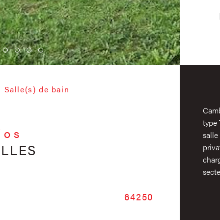
Salle(s) de bain
Camb
type
fos
salle
ELLES
priva
charg
sect
Caractér
64250
No