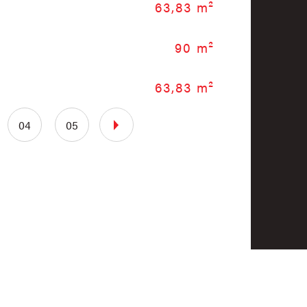
63,83 m²
No
90 m²
Vu
63,83 m²
Nb 
04
05