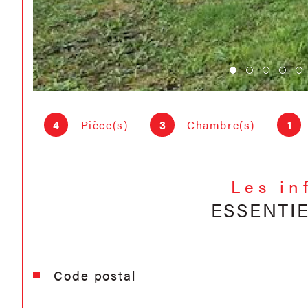
4
Pièce(s)
3
Chambre(s)
1
Les in
ESSENTI
Caractéristiques
Valeurs
Code postal