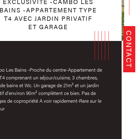
EXCLUSIVITÉ -CAMBO LES
BAINS -APPARTEMENT TYPE
T4 AVEC JARDIN PRIVATIF
ET GARAGE
CONTACT
o Les Bains -Proche du centre-Appartement de
 T4 comprenant un séjour/cuisine, 3 chambres,
 de bains et Wc. Un garage de 21m² et un jardin
tif d'environ 90m² complètent ce bien. Pas de
es de copropriété A voir rapidement-Rare sur le
eur
istiques
Valeurs
mbre de chambre(s)