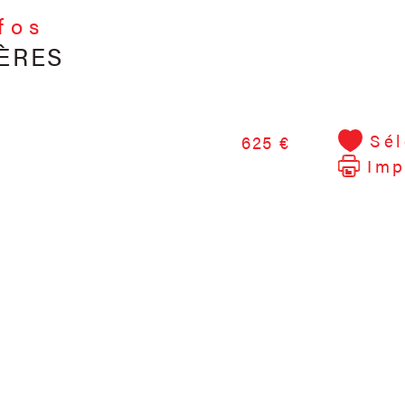
nfos
ÈRES
Sél
625 €
Imp