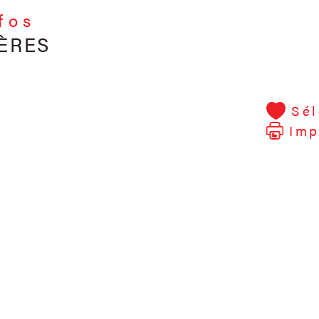
nfos
ÈRES
Sél
Imp