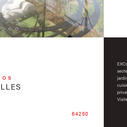
EXCL
sect
fos
jard
ELLES
cuis
priva
Visit
Caractér
64250
No