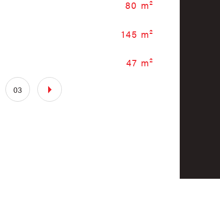
80 m²
No
145 m²
Et
47 m²
No
03