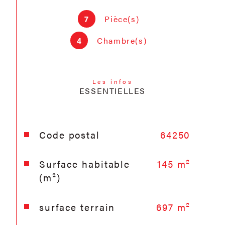
réhabiliter Visite virtuelle sur notre site
DPE en cours de réalisation
7
Pièce(s)
4
Chambre(s)
Les infos
ESSENTIELLES
Caractéristiques
Valeurs
Code postal
64250
Surface habitable
145 m²
(m²)
surface terrain
697 m²