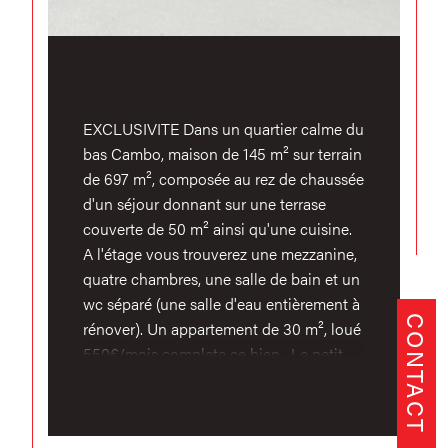
EXCLUSIVITE Dans un quartier calme du
bas Cambo, maison de 145 m² sur terrain
de 697 m², composée au rez de chaussée
d'un séjour donnant sur une terrase
couverte de 50 m² ainsi qu'une cuisine.
A l'étage vous trouverez une mezzanine,
quatre chambres, une salle de bain et un
wc séparé (une salle d'eau entièrement à
CONTACT
rénover). Un appartement de 30 m², loué
550€/mois complete ce bien . Le petit
plus : Possibilité d'agrandir le séjour, de
créer une suite parentale ou un autre
appartement gràce un espace de 30m² à