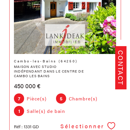
CONTACT
Cambo-les-Bains (64250)
MAISON AVEC STUDIO
INDÉPENDANT DANS LE CENTRE DE
CAMBO LES BAINS
450 000 €
7
Pièce(s)
5
Chambre(s)
1
Salle(s) de bain
Sélectionner
Réf : 1331 GD