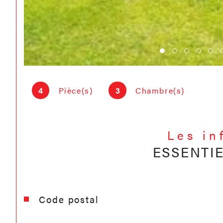
4
Pièce(s)
3
Chambre(s)
Les in
ESSENTI
Caractéristiques
Valeurs
Code postal