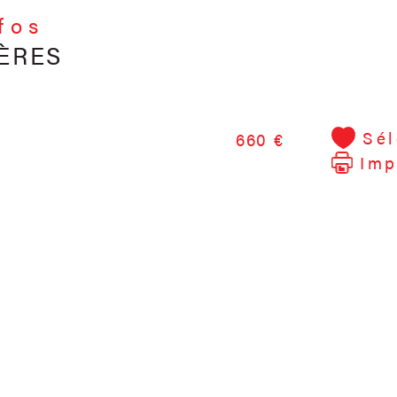
nfos
ÈRES
Sél
660 €
Imp