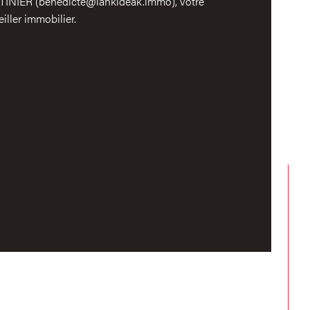
INIER (benedicte@lankideak.immo), votre
mbre de pièces
iller immobilier.
mbre de niveaux
e