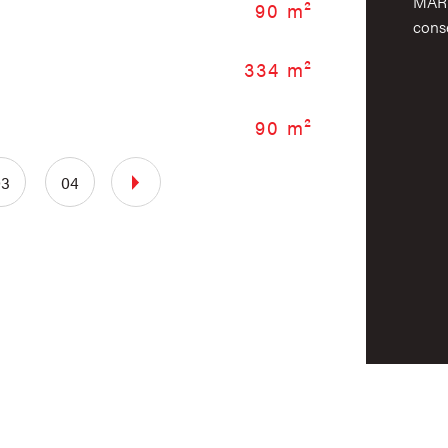
MART
90 m²
No
conse
334 m²
No
90 m²
Vu
03
04