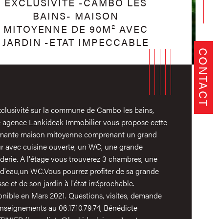
EXCLUSIVITÉ -CAMBO LES
BAINS- MAISON
MITOYENNE DE 90M² AVEC
JARDIN -ETAT IMPECCABLE
CONTACT
xclusivité sur la commune de Cambo les bains,
e agence Lankideak Immobilier vous propose cette
mante maison mitoyenne comprenant un grand
ur avec cuisine ouverte, un WC, une grande
derie. A l'étage vous trouverez 3 chambres, une
 d'eau,un WC.Vous pourrez profiter de sa grande
sse et de son jardin à l'état irréprochable.
istiques
Valeurs
mbre de chambre(s)
onible en Mars 2021. Questions, visites, demande
nseignements au 06.17.10.79.74, Bénédicte