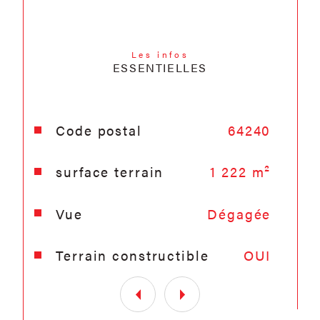
VENTE / LOCATION / GESTION
LOCATIVE / SYNDIC DE
COPROPRIÉTÉ
Les infos
ESSENTIELLES
Caractéristiques
Valeurs
Code postal
64240
surface terrain
1 222 m²
Vue
Dégagée
Terrain constructible
OUI