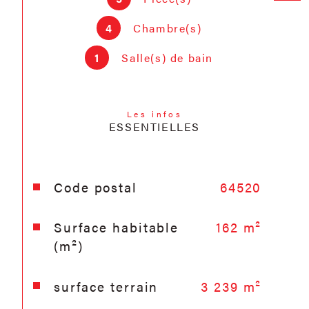
Un terrain agricole de 1 hectare environ
est vendu avec la maison. Prix de vente :
4
Chambre(s)
242 000€ honoraires d'agence inclus à la
1
Salle(s) de bain
charge de l'acquéreur (prix hors
honoraires : 230 000€)
Les infos
ESSENTIELLES
Caractéristiques
Valeurs
Code postal
64520
Surface habitable
162 m²
(m²)
surface terrain
3 239 m²