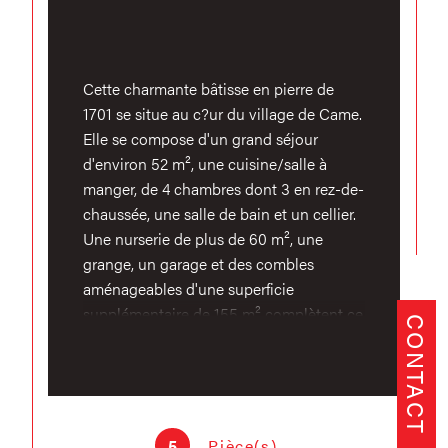
Cette charmante bâtisse en pierre de
1701 se situe au c?ur du village de Came.
Elle se compose d'un grand séjour
d'environ 52 m², une cuisine/salle à
manger, de 4 chambres dont 3 en rez-de-
chaussée, une salle de bain et un cellier.
Une nurserie de plus de 60 m², une
grange, un garage et des combles
aménageables d'une superficie
supplémentaire de 155 m² complètent ce
CONTACT
bien situé sur une parcelle de 3239 m²
clôturée et arborée. Le garage de cette
bâtisse est mitoyen à la propriété voisine.
Environnement très calme et sans vis-à-
vis. Quelques travaux à prévoir. Le plus :
5
Pièce(s)