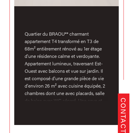
Quartier du BRAOU** charmant
appartement T4 transformé en T3 de
68m² entièrement rénové au 1er étage
d'une résidence calme et verdoyante.
Appartement lumineux, traversant Est-
Ouest avec balcons et vue sur jardin. Il
est composé d'une grande pièce de vie
d'environ 26 m² avec cuisine équipée, 2
chambres dont une avec placards, salle
de bains avec WC séparé. Une cave et
CONTACT
un cellier complètent ce bien. Parking
libre dans la résidence. Proximité des
commerces, écoles, et transports en
communs à quelques mètres de la