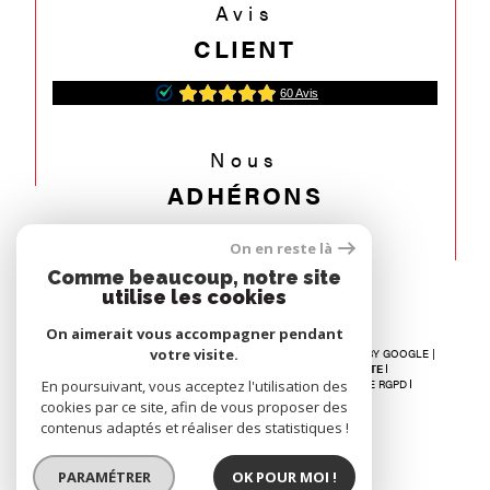
Avis
CLIENT
Nous
ADHÉRONS
On en reste là
Comme beaucoup, notre site
utilise les cookies
On aimerait vous accompagner pendant
votre visite.
© 2026 | TOUS DROITS RÉSERVÉS | TRADUCTION POWERED BY GOOGLE |
NOS HONORAIRES
RECRUTEMENT
PLAN DU SITE
En poursuivant, vous acceptez l'utilisation des
MENTIONS LÉGALES
ADMIN
NOS LIENS
POLITIQUE RGPD
COOKIES
cookies par ce site, afin de vous proposer des
contenus adaptés et réaliser des statistiques !
PARAMÉTRER
OK POUR MOI !