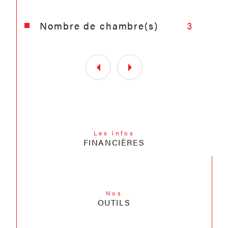
ce bien est exposé sont disponibles sur
le site
Géorisques
Nombre de chambre(s)
3
Les infos
FINANCIÈRES
Nos
OUTILS