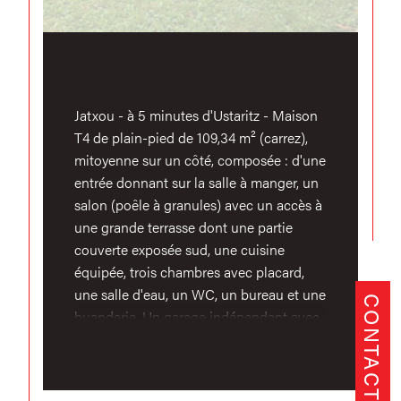
Jatxou - à 5 minutes d'Ustaritz - Maison
T4 de plain-pied de 109,34 m² (carrez),
mitoyenne sur un côté, composée : d'une
entrée donnant sur la salle à manger, un
salon (poêle à granules) avec un accès à
une grande terrasse dont une partie
couverte exposée sud, une cuisine
équipée, trois chambres avec placard,
une salle d'eau, un WC, un bureau et une
CONTACT
buanderie. Un garage indépendant avec
abri viennent compléter ce bien.
L'ensemble sur une parcelle plate de 670
m² pouvant accueillir une piscine.