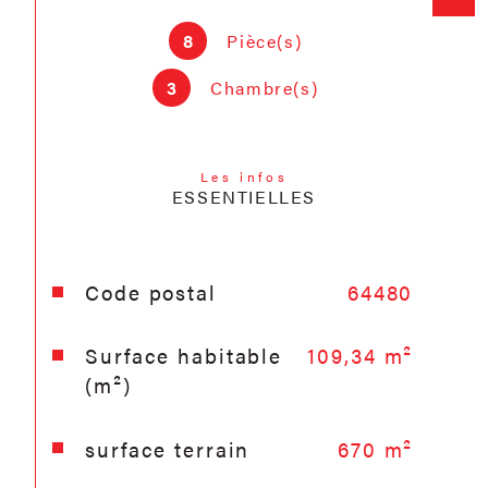
Copropriété de 2 lots, pas de procédure
en cours.
8
Pièce(s)
3
Chambre(s)
Les infos
ESSENTIELLES
Caractéristiques
Valeurs
Code postal
64480
Surface habitable
109,34 m²
(m²)
surface terrain
670 m²