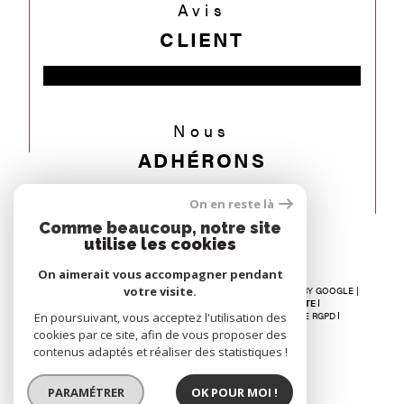
Avis
CLIENT
Nous
ADHÉRONS
On en reste là
Comme beaucoup, notre site
utilise les cookies
On aimerait vous accompagner pendant
votre visite.
© 2026 | TOUS DROITS RÉSERVÉS | TRADUCTION POWERED BY GOOGLE |
NOS HONORAIRES
RECRUTEMENT
PLAN DU SITE
En poursuivant, vous acceptez l'utilisation des
MENTIONS LÉGALES
ADMIN
NOS LIENS
POLITIQUE RGPD
COOKIES
cookies par ce site, afin de vous proposer des
contenus adaptés et réaliser des statistiques !
PARAMÉTRER
OK POUR MOI !