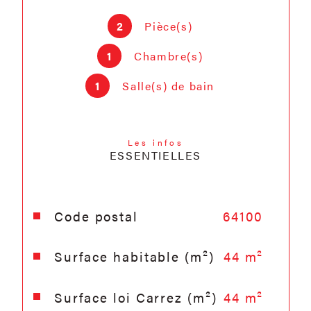
LANKIDEAK Ustaritz / Bayonne
(Les Arènes) / Hasparren.
2
Pièce(s)
ACHAT / VENTE / LOCATION -
GESTION / SYNDIC DE
1
Chambre(s)
COPROPRIÉTÉ
1
Salle(s) de bain
Les infos
ESSENTIELLES
Caractéristiques
Valeurs
Code postal
64100
Surface habitable (m²)
44 m²
Surface loi Carrez (m²)
44 m²