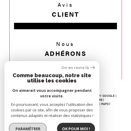
Avis
CLIENT
Nous
ADHÉRONS
On en reste là
Comme beaucoup, notre site
utilise les cookies
On aimerait vous accompagner pendant
votre visite.
© 2026 | TOUS DROITS RÉSERVÉS | TRADUCTION POWERED BY GOOGLE |
NOS HONORAIRES
RECRUTEMENT
PLAN DU SITE
En poursuivant, vous acceptez l'utilisation des
MENTIONS LÉGALES
ADMIN
NOS LIENS
POLITIQUE RGPD
COOKIES
cookies par ce site, afin de vous proposer des
contenus adaptés et réaliser des statistiques !
PARAMÉTRER
OK POUR MOI !