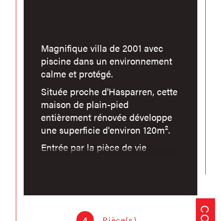
Magnifique villa de 2001 avec
piscine dans un environnement
calme et protégé.
Située proche d'Hasparren, cette
maison de plain-pied
entièrement rénovée développe
une superficie d'environ 120m².
Entrée par la pièce de vie
principale équipée d'un poêle à
bois, cuisine complète neuve et
ouverte sur le salon. Pièce à
vivre très lumineuse grâce à ses
nombreuses ouvertures
4
Pièce(s)