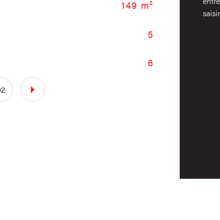
entre
149 m²
Typ
saisir
5
For
6
02