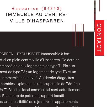
Hasparren (64240)
IMMEUBLE AU CENTRE-
VILLE D'HASPARREN
CONTACT
ARREN - EXCLUSIVITE Immmeuble à fort
tiel en plein centre ville d'Hasparren. Ce dernier
composé de deux logements de type T1 Bis ; un
ment de type T2 ; un logement de type T3 et un
 commercial en activité. Au dernier étage, très
 combles exploitable d'une superficie de 78m² au
Un T1 Bis et le local commercial sont actuellement
istiques
Valeurs
de de chauffage
. Beaucoup de potentiel, rapport locatif
essant, possibilité de rejoindre les appartements