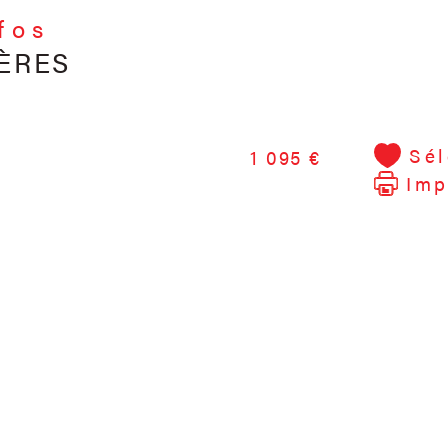
nfos
ÈRES
Sél
1 095 €
Imp