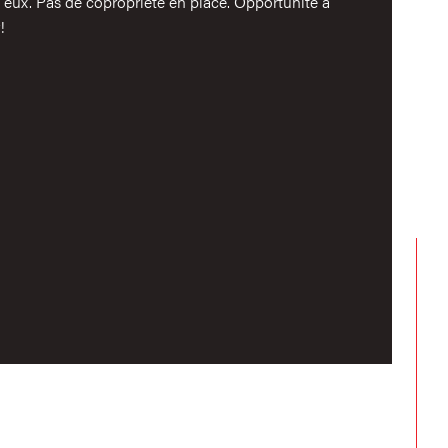
 eux. Pas de copropriété en place. Opportunité à
e de chauffage
!
mat de chauffage