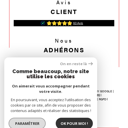
Avis
CLIENT
Nous
ADHÉRONS
On en reste là
Comme beaucoup, notre site
utilise les cookies
On aimerait vous accompagner pendant
votre visite.
© 2026 | TOUS DROITS RÉSERVÉS | TRADUCTION POWERED BY GOOGLE |
NOS HONORAIRES
RECRUTEMENT
PLAN DU SITE
En poursuivant, vous acceptez l'utilisation des
MENTIONS LÉGALES
ADMIN
NOS LIENS
POLITIQUE RGPD
COOKIES
cookies par ce site, afin de vous proposer des
contenus adaptés et réaliser des statistiques !
PARAMÉTRER
OK POUR MOI !