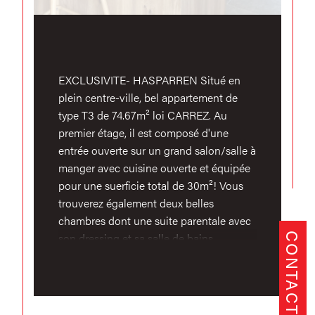
EXCLUSIVITE- HASPARREN Situé en
plein centre-ville, bel appartement de
type T3 de 74.67m² loi CARREZ. Au
premier étage, il est composé d'une
entrée ouverte sur un grand salon/salle à
manger avec cuisine ouverte et équipée
pour une suerficie total de 30m²! Vous
trouverez également deux belles
chambres dont une suite parentale avec
son dressing et sa salle de bains
CONTACT
privative. A côté de la seconde chambre
se trouve une salle d'eau et un wc séparé
Un balcon filant sur le salon exposé
Ouest et un cellier avec accès direct