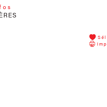
nfos
ÈRES
Sél
Imp