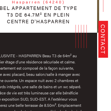
Hasparren (64240)
BEL APPARTEMENT DE TYPE
T3 DE 64.7M² EN PLEIN
CENTRE D'HASPARREN
CONTACT
USIVITE - HASPARREN Beau T3 de 64m² au
er étage d'une résidence sécurisée et calme.
partement est composé de la façon suivante,
ée avec placard, beau salon/salle à manger avec
ine ouverte. Un espace nuit avec 2 chambres et
rds intégrés, une salle de bains et un wc séparé.
èce de vie est très lumineuse car elle bénéficie
istiques
Valeurs
mbre de pièces
e exposition SUD, SUD-EST. A l'extérieur vous
verez une belle terrasse de 8.50m². Emplacement