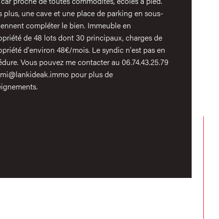
 car proche de toutes commodités, écoles à pied.
age
s plus, une cave et une place de parking en sous-
viennent compléter le bien. Immeuble en
mbre de niveaux
priété de 48 lots dont 30 principaux, charges de
priété d'environ 48€/mois. Le syndic n'est pas en
de salle de bains
édure. Vous pouvez me contacter au 06.74.43.25.79
emi@lankideak.immo pour plus de
eignements.