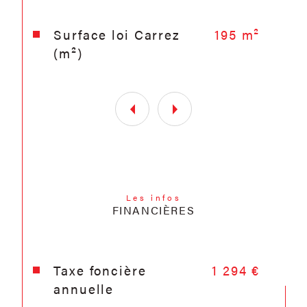
Les informations sur les risques auxquels
ce bien est exposé sont disponibles sur
Surface loi Carrez
195 m²
le site
Géorisques
(m²)
Les infos
FINANCIÈRES
Taxe foncière
1 294 €
annuelle