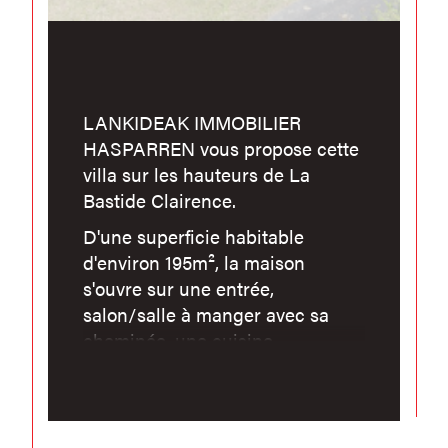
LANKIDEAK IMMOBILIER
HASPARREN vous propose cette
villa sur les hauteurs de La
Bastide Clairence.
D'une superficie habitable
d'environ 195m², la maison
s'ouvre sur une entrée,
salon/salle à manger avec sa
cheminée, une cuisine
indépendante, une chambre de
plain-pied, un bureau de 14m²
pouvant être transformé en
chambre également, un wc et