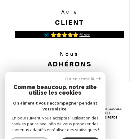
Avis
CLIENT
Nous
ADHÉRONS
On en reste là
Comme beaucoup, notre site
utilise les cookies
On aimerait vous accompagner pendant
votre visite.
© 2026 | TOUS DROITS RÉSERVÉS | TRADUCTION POWERED BY GOOGLE |
NOS HONORAIRES
RECRUTEMENT
PLAN DU SITE
En poursuivant, vous acceptez l'utilisation des
MENTIONS LÉGALES
ADMIN
NOS LIENS
POLITIQUE RGPD
COOKIES
cookies par ce site, afin de vous proposer des
contenus adaptés et réaliser des statistiques !