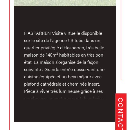
HASPARREN Visite virtuelle disponible
sur le site de l'agence ! Située dans un
quartier privilégié d'Hasparren, très belle
maison de 140m² habitables en très bon
état. La maison s'organise de la façon
suivante : Grande entrée desservant une
cuisine équipée et un beau séjour avec
plafond cathédrale et cheminée insert.
Pièce à vivre très lumineuse grâce à ses
nombreuses ouvertures dont deux baies
CONTACT
vitrées. Une suite parentale avec
chambre, dressing et salle d'eau
également au rez-de-chaussée. A l'étage
3 chambres, un second wc indépendant