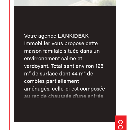
Votre agence LANKIDEAK
Immobilier vous propose cette
maison familale située dans un
envirronement calme et
verdoyant. Totalisant environ 125
m² de surface dont 44 m² de
combles partiellement
aménagés, celle-ci est composée
au rez de chaussée d'une entrée
donnant sur un séjour/salon,
cuisine indépendante, salle
d'eau, 3 chambres et WC
indépendant. GARAGE + ABRIS