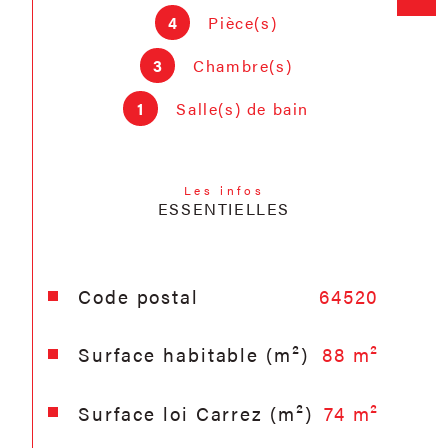
honoraires sont à la charge de
4
Pièce(s)
l'acquéreur d'un montant de 6% TTC
(Prix de vente hors honoraires : 184
3
Chambre(s)
000€)
1
Salle(s) de bain
Les infos
ESSENTIELLES
Caractéristiques
Valeurs
Code postal
64520
Surface habitable (m²)
88 m²
Surface loi Carrez (m²)
74 m²