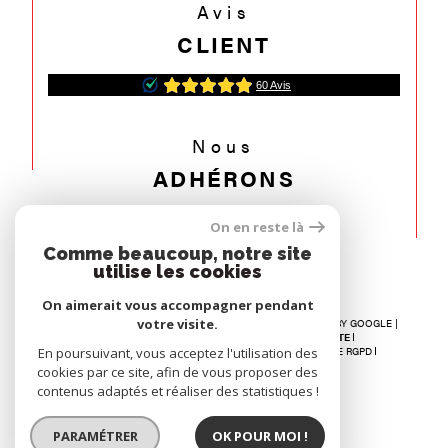
Avis
CLIENT
Nous
ADHÉRONS
On en reste là
Comme beaucoup, notre site
utilise les cookies
On aimerait vous accompagner pendant
votre visite.
© 2026 | TOUS DROITS RÉSERVÉS | TRADUCTION POWERED BY GOOGLE |
NOS HONORAIRES
RECRUTEMENT
PLAN DU SITE
En poursuivant, vous acceptez l'utilisation des
MENTIONS LÉGALES
ADMIN
NOS LIENS
POLITIQUE RGPD
COOKIES
cookies par ce site, afin de vous proposer des
contenus adaptés et réaliser des statistiques !
PARAMÉTRER
OK POUR MOI !