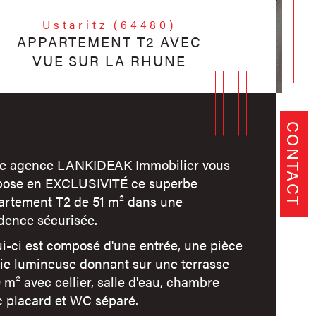
Ustaritz (64480)
APPARTEMENT T2 AVEC
VUE SUR LA RHUNE
CONTACT
re agence LANKIDEAK Immobilier vous
pose en EXCLUSIVITÉ ce superbe
artement T2 de 51 m² dans une
dence sécurisée.
i-ci est composé d'une entrée, une pièce
vie lumineuse donnant sur une terrasse
 m² avec cellier, salle d'eau, chambre
istiques
Valeurs
mbre de pièces
c placard et WC séparé.