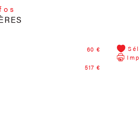
nfos
ÈRES
Sél
60 €
Imp
517 €