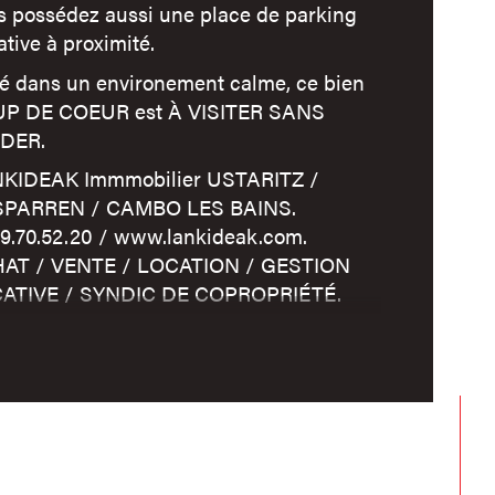
age
s possédez aussi une place de parking
ative à proximité.
mbre de niveaux
ué dans un environement calme, ce bien
P DE COEUR est À VISITER SANS
DER.
censeur
KIDEAK Immmobilier USTARITZ /
PARREN / CAMBO LES BAINS.
59.70.52.20 / www.lankideak.com.
AT / VENTE / LOCATION / GESTION
ATIVE / SYNDIC DE COPROPRIÉTÉ.
mation de votre bien OFFERTE...
nformations sur les risques auxquels ce bien est
é sont disponibles sur le site
Géorisques