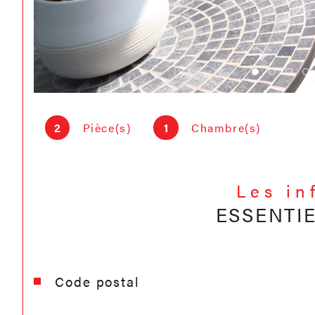
2
Pièce(s)
1
Chambre(s)
Les in
ESSENTI
Caractéristiques
Valeurs
Code postal