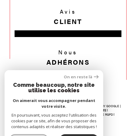
Avis
CLIENT
Nous
ADHÉRONS
On en reste là
Comme beaucoup, notre site
utilise les cookies
On aimerait vous accompagner pendant
votre visite.
© 2026 | TOUS DROITS RÉSERVÉS | TRADUCTION POWERED BY GOOGLE |
NOS HONORAIRES
RECRUTEMENT
PLAN DU SITE
En poursuivant, vous acceptez l'utilisation des
MENTIONS LÉGALES
ADMIN
NOS LIENS
POLITIQUE RGPD
COOKIES
cookies par ce site, afin de vous proposer des
contenus adaptés et réaliser des statistiques !