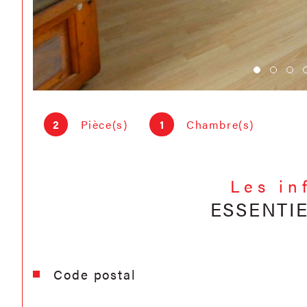
2
Pièce(s)
1
Chambre(s)
Les in
ESSENTI
Caractéristiques
Valeurs
Code postal