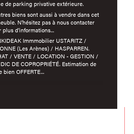
age
e de parking privative extérieure.
tres biens sont aussi à vendre dans cet
mbre de niveaux
euble. N'hésitez pas à nous contacter
 plus d'informations...
censeur
KIDEAK Immmobilier USTARITZ /
ONNE (Les Arènes) / HASPARREN.
AT / VENTE / LOCATION - GESTION /
DIC DE COPROPRIÉTÉ. Estimation de
re bien OFFERTE...
nformations sur les risques auxquels ce bien est
é sont disponibles sur le site
Géorisques