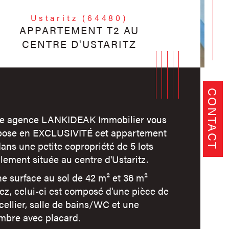
Ustaritz (64480)
APPARTEMENT T2 AU
CENTRE D'USTARITZ
CONTACT
re agence LANKIDEAK Immobilier vous
pose en EXCLUSIVITÉ cet appartement
ans une petite copropriété de 5 lots
lement située au centre d'Ustaritz.
e surface au sol de 42 m² et 36 m²
ez, celui-ci est composé d'une pièce de
 cellier, salle de bains/WC et une
istiques
Valeurs
mbre de pièces
mbre avec placard.