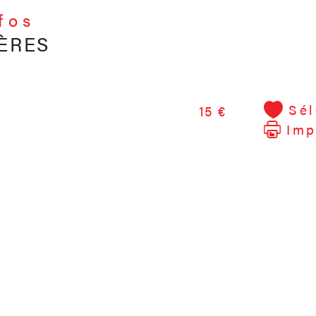
nfos
ÈRES
Sél
15 €
Imp