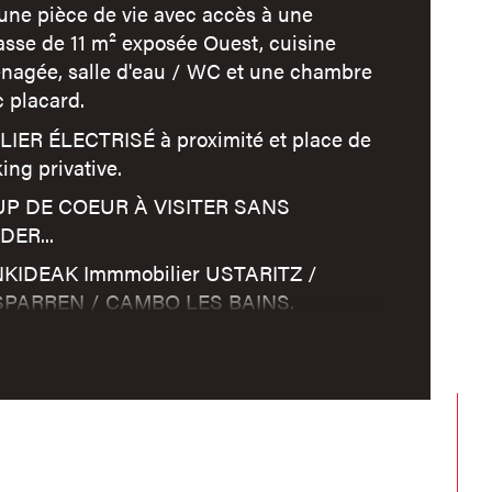
age
une pièce de vie avec accès à une
asse de 11 m² exposée Ouest, cuisine
nagée, salle d'eau / WC et une chambre
mbre de niveaux
 placard.
LIER ÉLECTRISÉ à proximité et place de
censeur
ing privative.
P DE COEUR À VISITER SANS
DER...
KIDEAK Immmobilier USTARITZ /
PARREN / CAMBO LES BAINS.
59.70.52.20 / www.lankideak.com.
AT / VENTE / LOCATION / GESTION
ATIVE / SYNDIC DE COPROPRIÉTÉ.
mation de votre bien OFFERTE...
nformations sur les risques auxquels ce bien est