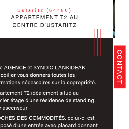
Ustaritz (64480)
APPARTEMENT T2 AU
CENTRE D'USTARITZ
CONTACT
re AGENCE et SYNDIC LANKIDEAK
bilier vous donnera toutes les
rmations nécessaires sur la copropriété.
artement T2 idéalement situé au
mier étage d'une résidence de standing
c ascenseur.
istiques
Valeurs
mbre de pièces
CHES DES COMMODITÉS, celui-ci est
posé d'une entrée avec placard donnant