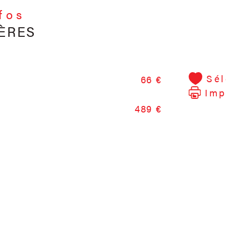
expos
nfos
ÈRES
Sél
66 €
Imp
489 €