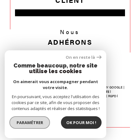
Nous
ADHÉRONS
On en reste là
Comme beaucoup, notre site
utilise les cookies
On aimerait vous accompagner pendant
votre visite.
© 2026 | TOUS DROITS RÉSERVÉS | TRADUCTION POWERED BY GOOGLE |
NOS HONORAIRES
RECRUTEMENT
PLAN DU SITE
En poursuivant, vous acceptez l'utilisation des
MENTIONS LÉGALES
ADMIN
NOS LIENS
POLITIQUE RGPD
COOKIES
cookies par ce site, afin de vous proposer des
contenus adaptés et réaliser des statistiques !
PARAMÉTRER
OK POUR MOI !