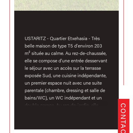
USTARITZ - Quartier Etxehasia - Très
belle maison de type T5 d'environ 203
m² située au calme. Au rez-de-chaussée,
elle se compose d'une entrée desservant
le séjour avec un accès sur la terrasse
exposée Sud, une cuisine indépendante,
un premier espace nuit avec une suite
parentale (chambre, dressing et salle de
bains/WC), un WC indépendant et un
double garage. Au rez-de-jardin, elle
CONTACT
possède trois grandes chambres dont
une suite parentale (chambre et salle
d'eau / WC), une salle de bains avec