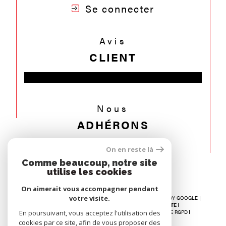
Se connecter
Avis
CLIENT
Nous
ADHÉRONS
On en reste là
Comme beaucoup, notre site
utilise les cookies
On aimerait vous accompagner pendant
votre visite.
© 2026 | TOUS DROITS RÉSERVÉS | TRADUCTION POWERED BY GOOGLE |
NOS HONORAIRES
RECRUTEMENT
PLAN DU SITE
En poursuivant, vous acceptez l'utilisation des
MENTIONS LÉGALES
ADMIN
NOS LIENS
POLITIQUE RGPD
COOKIES
cookies par ce site, afin de vous proposer des