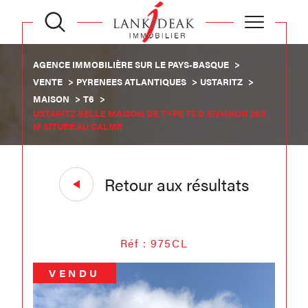
AGENCE IMMOBILIÈRE SUR LE PAYS-BASQUE
VENTE
PYRENEES ATLANTIQUES
USTARITZ
MAISON
T6
USTARITZ BELLE MAISON DE TYPE T5 D ENVIRON 203
M SITUEE AU CALME
Retour aux résultats
Réf : 975CL
VENDU