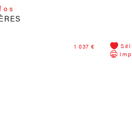
nfos
ÈRES
Sél
1 037 €
Imp