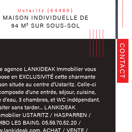
Ustaritz (64480)
MAISON INDIVIDUELLE DE
94 M² SUR SOUS-SOL
CONTACT
re agence LANKIDEAK Immobilier vous
pose en EXCLUSIVITÉ cette charmante
on située au centre d'Ustaritz. Celle-ci
composée d'une entrée, séjour, cuisine,
e d'eau, 3 chambres, et WC indépendant.
siter sans tarder... LANKIDEAK
mobilier USTARITZ / HASPARREN /
istiques
Valeurs
mbre de pièces
BO LES BAINS. 05.59.70.52.20 /
.lankideak.com. ACHAT / VENTE /