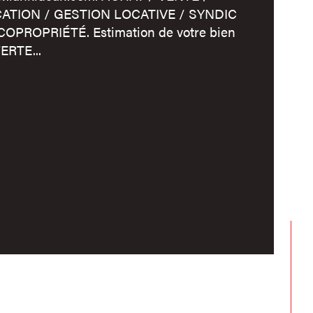
mbre de niveaux
ATION / GESTION LOCATIVE / SYNDIC
COPROPRIÉTÉ. Estimation de votre bien
censeur
ERTE...
de salle d'eau