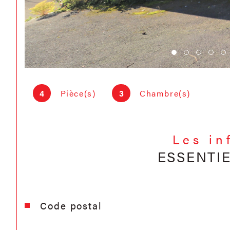
4
Pièce(s)
3
Chambre(s)
Les in
ESSENTI
Caractéristiques
Valeurs
Code postal