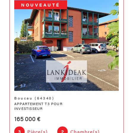
NOUVEAUTÉ
Boucau (64340)
APPARTEMENT T3 POUR
INVESTISSEUR
165 000 €
3
Pièce(s)
2
Chambre(s)