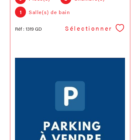
1
Salle(s) de bain
Sélectionner
Réf : 1319 GD