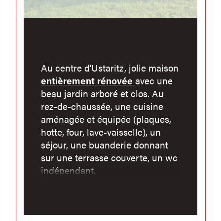
Au centre d'Ustaritz, jolie maison
entièrement rénovée
avec une
beau jardin arboré et clos. Au
rez-de-chaussée, une cuisine
aménagée et équipée (plaques,
hotte, four, lave-vaisselle), un
séjour, une buanderie donnant
sur une terrasse couverte, un wc
indépendant.
Au premier étage, un grand
palier de 13.18m² dessert 2 pièces
type bureau ou espace nuit, une