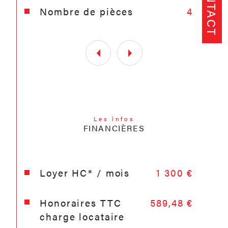
CONTACT
du locataire : 589.48€ (dont
Nombre de pièces
4
136.03€ de frais de réalisation de
l'état des lieux)
Les infos
FINANCIÈRES
Loyer HC* / mois
1 300 €
Honoraires TTC
589,48 €
charge locataire