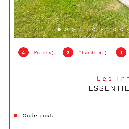
4
Pièce(s)
3
Chambre(s)
1
Les in
ESSENTI
Caractéristiques
Valeurs
Code postal