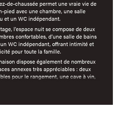
ublé
rez-de-chaussée permet une vraie vie de
in-pied avec une chambre, une salle
au et un WC indépendant.
mbre de niveaux
étage, l’espace nuit se compose de deux
bres confortables, d’une salle de bains
e
’un WC indépendant, offrant intimité et
icité pour toute la famille.
maison dispose également de nombreux
aces annexes très appréciables : deux
bles pour le rangement, une cave à vin,
si que des dépendances utiles au
idien.
rieurs avec une piscine creusée et sa
asse, idéales pour profiter des beaux
s en famille ou entre amis. Un carport et
bri de jardin complètent ce bien rare à