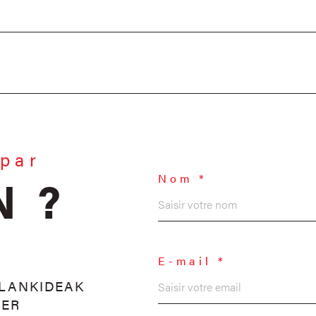
 par
N ?
Nom *
E-mail *
LANKIDEAK
IER