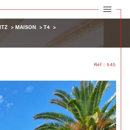
ITZ
MAISON
T4
Réf : 545