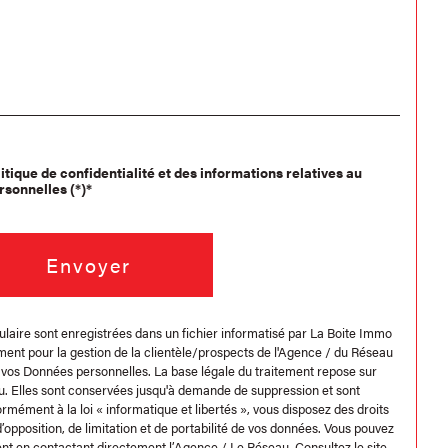
litique de confidentialité et des informations relatives au
sonnelles (*)*
Envoyer
ulaire sont enregistrées dans un fichier informatisé par La Boite Immo
ent pour la gestion de la clientèle/prospects de l'Agence / du Réseau
 vos Données personnelles. La base légale du traitement repose sur
eau. Elles sont conservées jusqu'à demande de suppression et sont
mément à la loi « informatique et libertés », vous disposez des droits
d’opposition, de limitation et de portabilité de vos données. Vous pouvez
nt en contactant directement l’Agence / Le Réseau. Consultez le site