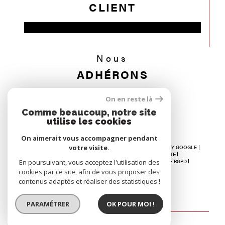
CLIENT
Nous
ADHÉRONS
On en reste là
Comme beaucoup, notre site
utilise les cookies
On aimerait vous accompagner pendant
votre visite.
© 2026 | TOUS DROITS RÉSERVÉS | TRADUCTION POWERED BY GOOGLE |
NOS HONORAIRES
RECRUTEMENT
PLAN DU SITE
MENTIONS LÉGALES
ADMIN
NOS LIENS
POLITIQUE RGPD
En poursuivant, vous acceptez l'utilisation des
COOKIES
cookies par ce site, afin de vous proposer des
contenus adaptés et réaliser des statistiques !
PARAMÉTRER
OK POUR MOI !