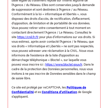
base légale du traitement repose sur l'intérêt légitime de
l'Agence / du Réseau. Elles sont conservées jusqu'à demande
de suppression et sont destinées à l'Agence / au Réseau.
Conformément à la loi « informatique et libertés », vous
disposez des droits d’accès, de rectification, d’effacement,
d’opposition, de limitation et de portabilité de vos données.
Vous pouvez retirer votre consentement à tout moment en
contactant directement l’Agence / Le Réseau. Consultez le
site
https://cnil.fr/fr
pour plus d’informations sur vos droits. Si
vous estimez, après avoir contacté l'Agence / le Réseau, que
vos droits « Informatique et Libertés » ne sont pas respectés,
vous pouvez adresser une réclamation à la CNIL. Nous vous
informons de l’existence de la liste d'opposition au
démarchage téléphonique « Bloctel », sur laquelle vous
pouvez vous inscrire ici :
https://www.bloctel.gouv.fr
. Dans le
cadre de la protection des Données personnelles, nous vous
invitons à ne pas inscrire de Données sensibles dans le champ
de saisie libre.
Ce site est protégé par reCAPTCHA, les
Politiques de
Confidentialité
et es
Conditions d'utilisation
de Google
s'appliquent.