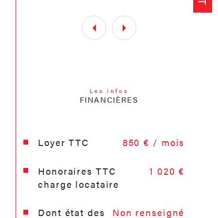
Charges : 190€ ( charges de
copropriété)
Dépôt de garantie : 1020€
Honoraires de location :
1 020 €
HT à la charge du preneur.
Une caution personnelle et
Les infos
solidaire pourra être demandée
FINANCIÈRES
selon le profil du candidat et
l'activité exercée.
Loyer TTC
850 € / mois
Honoraires TTC
1 020 €
charge locataire
Dont état des
Non renseigné